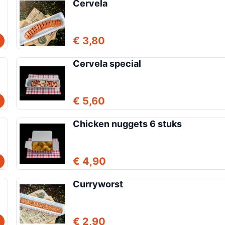
Cervela
€ 3,80
Cervela special
€ 5,60
Chicken nuggets 6 stuks
€ 4,90
Curryworst
€ 2,90