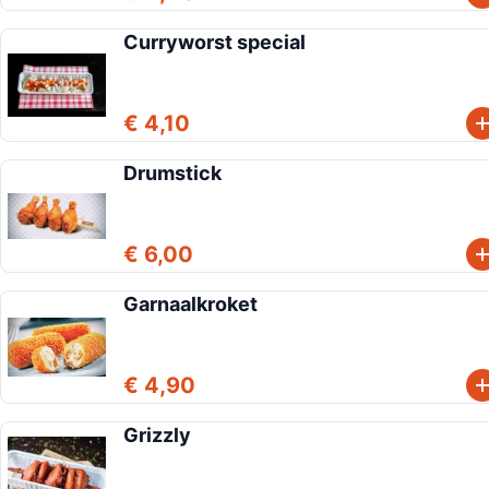
Curryworst special
€ 4,10
Drumstick
€ 6,00
Garnaalkroket
€ 4,90
Grizzly