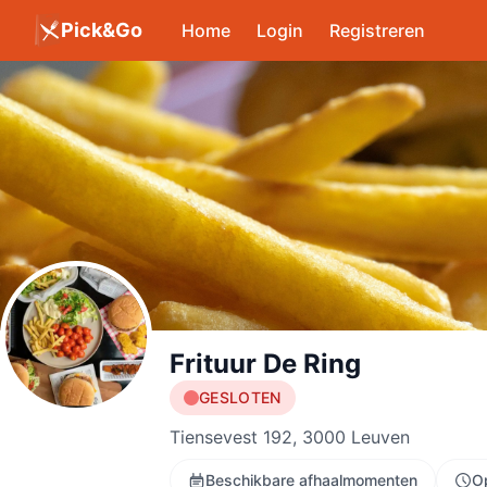
Pick&Go
Home
Login
Registreren
Frituur De Ring
GESLOTEN
Tiensevest 192, 3000 Leuven
Beschikbare afhaalmomenten
O