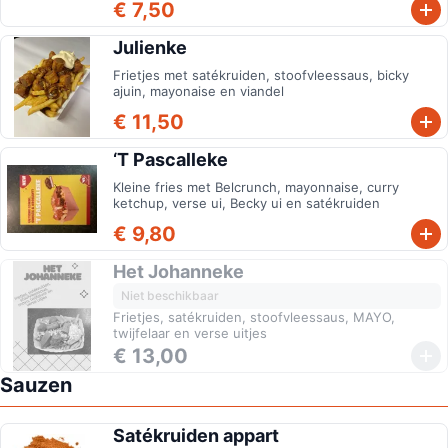
€ 7,50
Julienke
Frietjes met satékruiden, stoofvleessaus, bicky
ajuin, mayonaise en viandel
€ 11,50
‘T Pascalleke
Kleine fries met Belcrunch, mayonnaise, curry
ketchup, verse ui, Becky ui en satékruiden
€ 9,80
Het Johanneke
Niet beschikbaar
Frietjes, satékruiden, stoofvleessaus, MAYO,
twijfelaar en verse uitjes
€ 13,00
Sauzen
Satékruiden appart