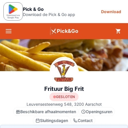
Pick & Go
Download
Download de Pick & Go app
Download via
Google Play
Pick&Go
Menu
Frituur Big Frit
GESLOTEN
Leuvensesteenweg 548, 3200 Aarschot
Beschikbare afhaalmomenten
Openingsuren
Sluitingsdagen
Contact