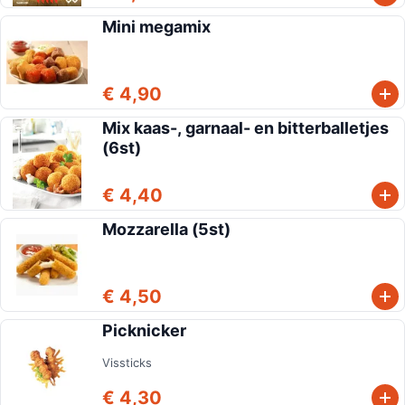
Mini megamix
€ 4,90
Mix kaas-, garnaal- en bitterballetjes
(6st)
€ 4,40
Mozzarella (5st)
€ 4,50
Picknicker
Vissticks
€ 4,30