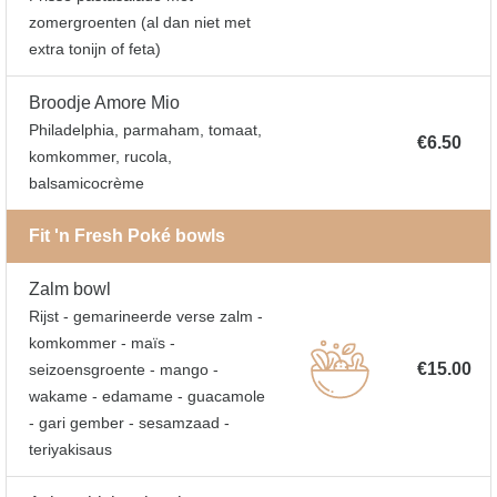
zomergroenten (al dan niet met
extra tonijn of feta)
Broodje Amore Mio
Philadelphia, parmaham, tomaat,
€6.50
komkommer, rucola,
balsamicocrème
Fit 'n Fresh Poké bowls
Zalm bowl
Rijst - gemarineerde verse zalm -
komkommer - maïs -
€15.00
seizoensgroente - mango -
wakame - edamame - guacamole
- gari gember - sesamzaad -
teriyakisaus