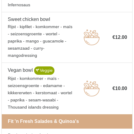
Infernosaus
Sweet chicken bowl
Rijst - kipfilet - komkommer - maïs
- seizoensgroente - wortel -
€12.00
paprika - mango - guacamole -
sesamzaad - curry-
mangodressing
Vegan bowl
Veggie
Rijst - komkommer - maïs -
seizoensgroente - edamame -
€10.00
kikkererwten - kerstomaat - wortel
- paprika - sesam-wasabi -
Thousand islands dressing
Fit 'n Fresh Salades & Quinoa's