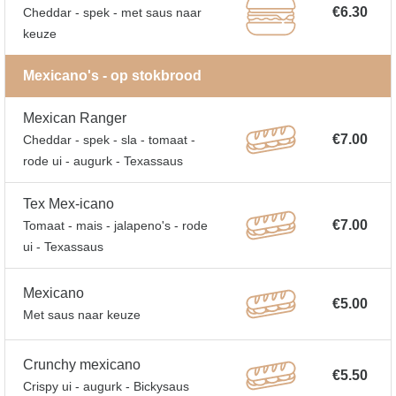
€6.30
Cheddar - spek - met saus naar
keuze
Mexicano's - op stokbrood
Mexican Ranger
€7.00
Cheddar - spek - sla - tomaat -
rode ui - augurk - Texassaus
Tex Mex-icano
€7.00
Tomaat - mais - jalapeno's - rode
ui - Texassaus
Mexicano
€5.00
Met saus naar keuze
Crunchy mexicano
€5.50
Crispy ui - augurk - Bickysaus