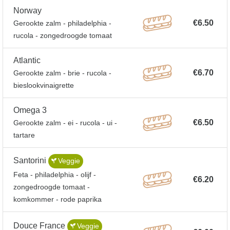
Norway
€6.50
Gerookte zalm - philadelphia -
rucola - zongedroogde tomaat
Atlantic
€6.70
Gerookte zalm - brie - rucola -
bieslookvinaigrette
Omega 3
€6.50
Gerookte zalm - ei - rucola - ui -
tartare
Santorini
Veggie
Feta - philadelphia - olijf -
€6.20
zongedroogde tomaat -
komkommer - rode paprika
Douce France
Veggie