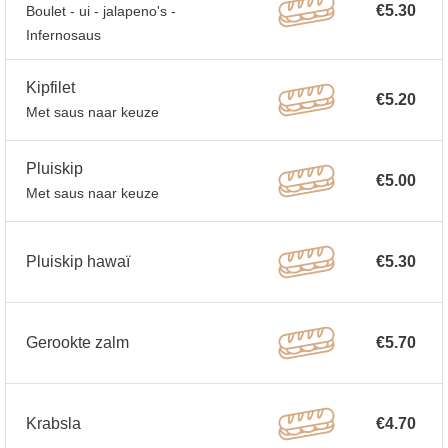
€5.30
Boulet - ui - jalapeno's -
Infernosaus
Kipfilet
€5.20
Met saus naar keuze
Pluiskip
€5.00
Met saus naar keuze
Pluiskip hawaï
€5.30
Gerookte zalm
€5.70
Krabsla
€4.70