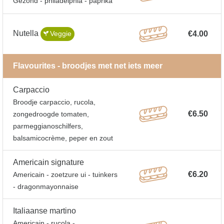
Gezond - philadelphia - paprika
Nutella
€4.00
Veggie
Flavourites - broodjes met net iets meer
Carpaccio
Broodje carpaccio, rucola,
€6.50
zongedroogde tomaten,
parmeggianoschilfers,
balsamicocrème, peper en zout
Americain signature
€6.20
Americain - zoetzure ui - tuinkers
- dragonmayonnaise
Italiaanse martino
Americain - rucola -