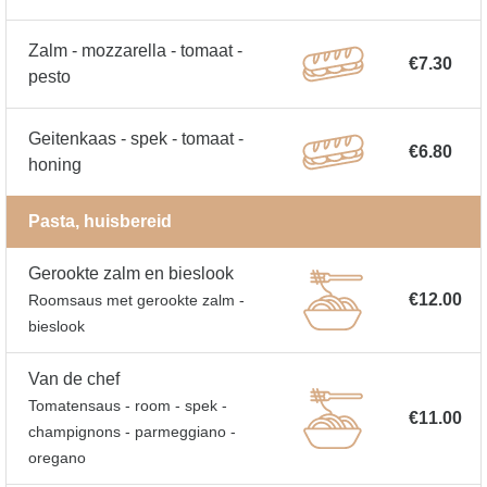
Zalm - mozzarella - tomaat -
€7.30
pesto
Geitenkaas - spek - tomaat -
€6.80
honing
Pasta, huisbereid
Gerookte zalm en bieslook
€12.00
Roomsaus met gerookte zalm -
bieslook
Van de chef
Tomatensaus - room - spek -
€11.00
champignons - parmeggiano -
oregano