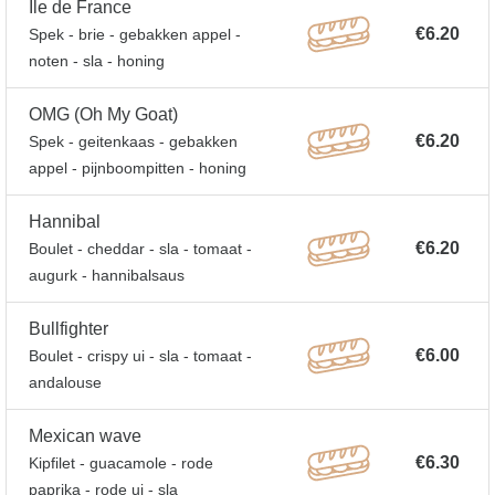
Ile de France
€6.20
Spek - brie - gebakken appel -
noten - sla - honing
OMG (Oh My Goat)
€6.20
Spek - geitenkaas - gebakken
appel - pijnboompitten - honing
Hannibal
€6.20
Boulet - cheddar - sla - tomaat -
augurk - hannibalsaus
Bullfighter
€6.00
Boulet - crispy ui - sla - tomaat -
andalouse
Mexican wave
€6.30
Kipfilet - guacamole - rode
paprika - rode ui - sla