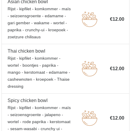
Asian chicken bowl
Rijst - kipfilet - komkommer - maïs
- seizoensgroente - edamame -
€12.00
gari gember - wakame - wortel -
paprika - crunchy-ui - kroepoek -
zoetzure chilisaus
Thai chicken bowl
Rijst - kipfilet - komkommer -
wortel - boontjes - paprika -
€12.00
mango - kerstomaat - edamame -
cashewnoten - kroepoek - Thaise
dressing
Spicy chicken bowl
Rijst - kipfilet - komkommer - maïs
- seizoensgroente - jalapeno -
€12.00
wortel - rode paprika - kerstomaat
- sesam-wasabi - crunchy ui -