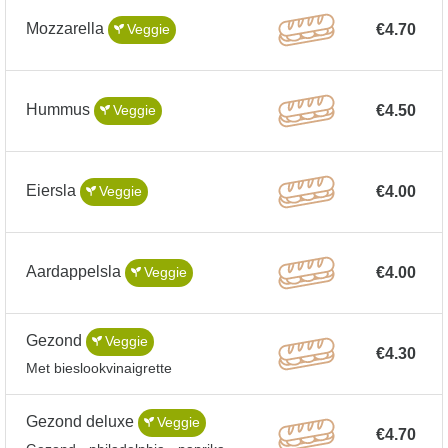
Mozzarella
€4.70
Veggie
Hummus
€4.50
Veggie
Eiersla
€4.00
Veggie
Aardappelsla
€4.00
Veggie
Gezond
Veggie
€4.30
Met bieslookvinaigrette
Gezond deluxe
Veggie
€4.70