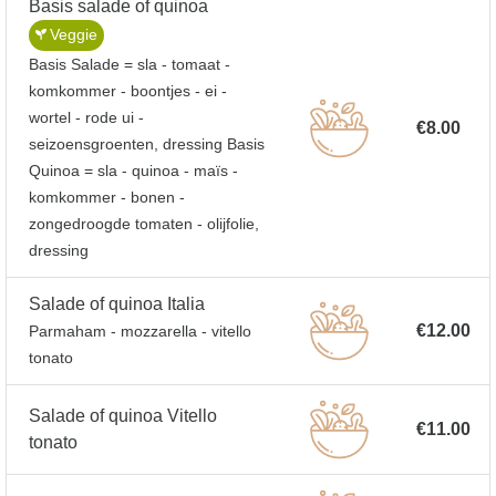
Basis salade of quinoa
Veggie
Basis Salade = sla - tomaat -
komkommer - boontjes - ei -
wortel - rode ui -
€8.00
seizoensgroenten, dressing Basis
Quinoa = sla - quinoa - maïs -
komkommer - bonen -
zongedroogde tomaten - olijfolie,
dressing
Salade of quinoa Italia
€12.00
Parmaham - mozzarella - vitello
tonato
Salade of quinoa Vitello
€11.00
tonato