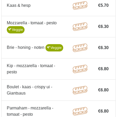
Kaas & hesp
€5.70
Mozzarella - tomaat - pesto
€6.30
Veggie
Brie - honing - noten
€6.30
Veggie
Kip - mozzarella - tomaat -
€6.80
pesto
Boulet - kaas - crispy ui -
€6.80
Giantsaus
Parmaham - mozzarella -
€6.80
tomaat - pesto