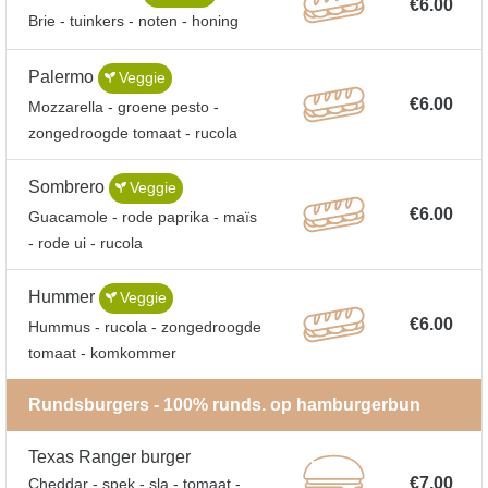
€6.00
Brie - tuinkers - noten - honing
Palermo
Veggie
€6.00
Mozzarella - groene pesto -
zongedroogde tomaat - rucola
Sombrero
Veggie
€6.00
Guacamole - rode paprika - maïs
- rode ui - rucola
Hummer
Veggie
€6.00
Hummus - rucola - zongedroogde
tomaat - komkommer
Rundsburgers - 100% runds. op hamburgerbun
Texas Ranger burger
€7.00
Cheddar - spek - sla - tomaat -